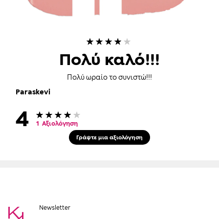
80%
Πολύ καλό!!!
Πολύ ωραίο το συνιστώ!!!
Paraskevi
4
Βαθμολογία:
80
100
% of
1
Αξιολόγηση
Γράψτε μια αξιολόγηση
Newsletter