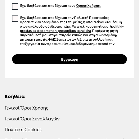
Έχω διαβάσει και αποδέχομαι τους
Όρους Χρήσης.
Έχω διαβάσει και αποδέχομαι την Πολιτική Προστασίας
Προσωπικών Δεδομένων της Εταιρείας, η οποία είναι διαθέσιμη
στον ακόλουθο σύνδεσμο:
https://www.kikocosmetics.gr/politiki-
prostasias-dedomenon-prosopikou-xaraktira
. Παρέχω τη ρητή
συγκατάθεσή μου στην Εταιρεία καθώς και στη συνδεδεμένη/
μητρική εταιρεία ΦΑΙΣ Συμμετοχών Α.Ε. για τη συλλογή και
επεξεργασία των προσωπικών μου δεδομένων με σκοπό την
αποστολή ενημερωτικών μηνυμάτων μέσω ηλεκτρονικού
ταχυδρομείου (email), γραπτών μηνυμάτων (SMS), καθώς και άλλων
μέσων ηλεκτρονικής επικοινωνίας. Η επικοινωνία αυτή μπορεί να
Εγγραφή
αφορά προϊόντα, υπηρεσίες, εκδηλώσεις, προσφορές,
προωθητικές ενέργειες, καθώς και προσωποποιημένο
περιεχόμενο και διαφήμιση μέσω ιστοσελίδων και μέσων
κοινωνικής δικτύωσης. Γνωρίζω ότι μπορώ να ανακαλέσω τη
συγκατάθεσή μου οποιαδήποτε στιγμή, χωρίς κόστος, επιλέγοντας
τον σύνδεσμο «Unsubscribe» που περιλαμβάνεται σε κάθε σχετικό
μήνυμα ή επικοινωνώντας με την Εταιρεία.
Βοήθεια
Γενικοί Όροι Χρήσης
Γενικοί Όροι Συναλλαγών
Πολιτική Cookies