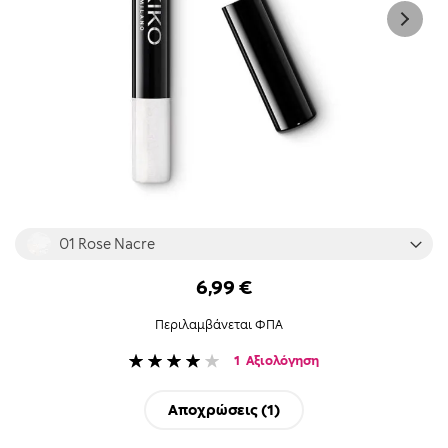
Skip
01 Rose Nacre
to
the
6,99 €
beginning
of
Περιλαμβάνεται ΦΠΑ
the
images
Βαθμολογία:
1
Αξιολόγηση
gallery
80
100
% of
Αποχρώσεις (
1
)