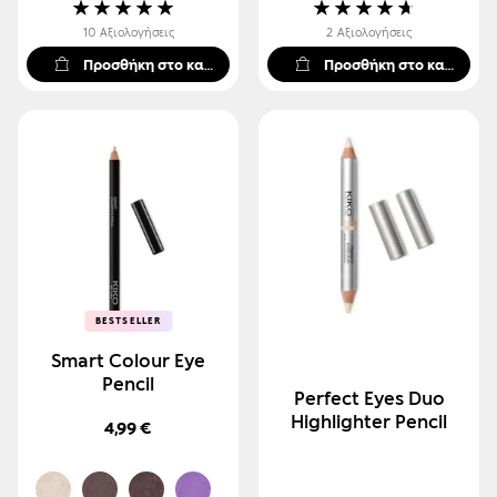
Βαθμολογία:
Βαθμολογία:
100%
90%
10
Αξιολογήσεις
2
Αξιολογήσεις
Προσθήκη στο καλάθι
Προσθήκη στο καλάθι
BESTSELLER
BESTSELLER
Smart Colour Eye
Pencil
Perfect Eyes Duo
Highlighter Pencil
4,99 €