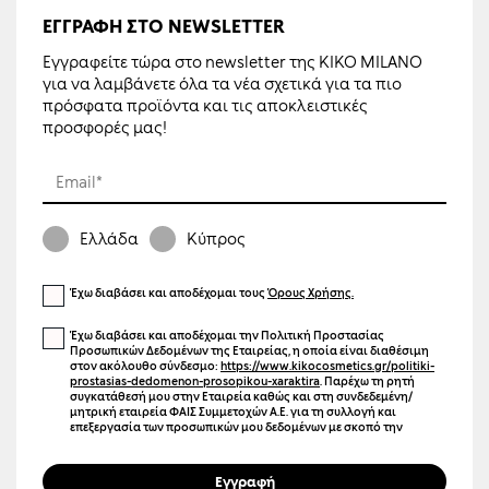
ΕΓΓΡΑΦΉ ΣΤΟ NEWSLETTER
Εγγραφείτε τώρα στο newsletter της KIKO MILANO
για να λαμβάνετε όλα τα νέα σχετικά για τα πιο
πρόσφατα προϊόντα και τις αποκλειστικές
προσφορές μας!
Email*
Ελλάδα
Κύπρος
Έχω διαβάσει και αποδέχομαι τους
Όρους Χρήσης.
Έχω διαβάσει και αποδέχομαι την Πολιτική Προστασίας
Προσωπικών Δεδομένων της Εταιρείας, η οποία είναι διαθέσιμη
στον ακόλουθο σύνδεσμο:
https://www.kikocosmetics.gr/politiki-
prostasias-dedomenon-prosopikou-xaraktira
. Παρέχω τη ρητή
συγκατάθεσή μου στην Εταιρεία καθώς και στη συνδεδεμένη/
μητρική εταιρεία ΦΑΙΣ Συμμετοχών Α.Ε. για τη συλλογή και
επεξεργασία των προσωπικών μου δεδομένων με σκοπό την
αποστολή ενημερωτικών μηνυμάτων μέσω ηλεκτρονικού
ταχυδρομείου (email), γραπτών μηνυμάτων (SMS), καθώς και άλλων
μέσων ηλεκτρονικής επικοινωνίας. Η επικοινωνία αυτή μπορεί να
Εγγραφή
αφορά προϊόντα, υπηρεσίες, εκδηλώσεις, προσφορές,