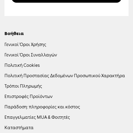
προωθητικές ενέργειες, καθώς και προσωποποιημένο
περιεχόμενο και διαφήμιση μέσω ιστοσελίδων και μέσων
κοινωνικής δικτύωσης. Γνωρίζω ότι μπορώ να ανακαλέσω τη
συγκατάθεσή μου οποιαδήποτε στιγμή, χωρίς κόστος, επιλέγοντας
τον σύνδεσμο «Unsubscribe» που περιλαμβάνεται σε κάθε σχετικό
μήνυμα ή επικοινωνώντας με την Εταιρεία.
Βοήθεια
Γενικοί Όροι Χρήσης
Γενικοί Όροι Συναλλαγών
Πολιτική Cookies
Πολιτική Προστασίας Δεδομένων Προσωπικού Χαρακτήρα
Τρόποι Πληρωμής
Επιστροφές Προϊόντων
Παράδοση: πληροφορίες και κόστος
Επαγγελματίες MUA & Φοιτητές
Καταστήματα