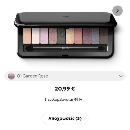
Skip
01 Garden Rose
to
the
20,99 €
beginning
of
Περιλαμβάνεται ΦΠΑ
the
images
gallery
Αποχρώσεις (
3
)