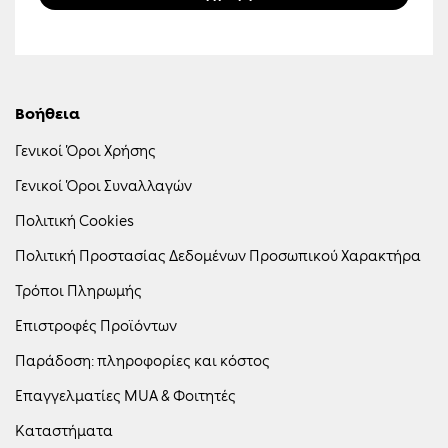
αφορά προϊόντα, υπηρεσίες, εκδηλώσεις, προσφορές,
προωθητικές ενέργειες, καθώς και προσωποποιημένο
περιεχόμενο και διαφήμιση μέσω ιστοσελίδων και μέσων
κοινωνικής δικτύωσης. Γνωρίζω ότι μπορώ να ανακαλέσω τη
συγκατάθεσή μου οποιαδήποτε στιγμή, χωρίς κόστος, επιλέγοντας
τον σύνδεσμο «Unsubscribe» που περιλαμβάνεται σε κάθε σχετικό
μήνυμα ή επικοινωνώντας με την Εταιρεία.
Βοήθεια
Γενικοί Όροι Χρήσης
Γενικοί Όροι Συναλλαγών
Πολιτική Cookies
Πολιτική Προστασίας Δεδομένων Προσωπικού Χαρακτήρα
Τρόποι Πληρωμής
Επιστροφές Προϊόντων
Παράδοση: πληροφορίες και κόστος
Επαγγελματίες MUA & Φοιτητές
Καταστήματα