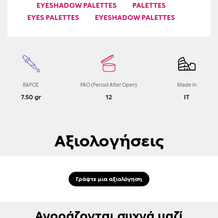
EYESHADOW PALETTES
PALETTES
EYES PALETTES
EYESHADOW PALETTES
ΒΑΡΟΣ
PAO (Period After Open)
Made In
7.50 gr
12
IT
Αξιολογήσεις
Γράψτε μια αξιολόγηση
Αγοράζονται συχνά μαζί