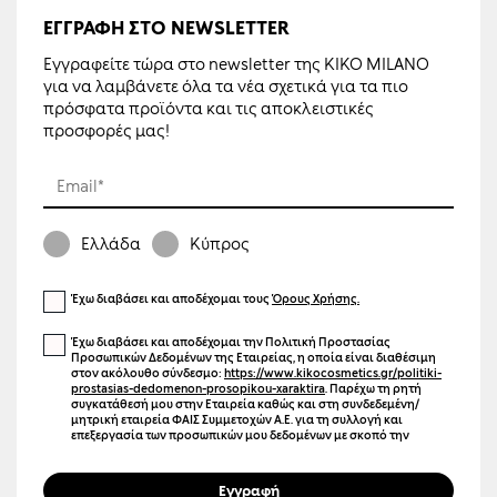
ΕΓΓΡΑΦΉ ΣΤΟ NEWSLETTER
Εγγραφείτε τώρα στο newsletter της KIKO MILANO
για να λαμβάνετε όλα τα νέα σχετικά για τα πιο
πρόσφατα προϊόντα και τις αποκλειστικές
προσφορές μας!
Email*
Ελλάδα
Κύπρος
Έχω διαβάσει και αποδέχομαι τους
Όρους Χρήσης.
Έχω διαβάσει και αποδέχομαι την Πολιτική Προστασίας
Προσωπικών Δεδομένων της Εταιρείας, η οποία είναι διαθέσιμη
στον ακόλουθο σύνδεσμο:
https://www.kikocosmetics.gr/politiki-
prostasias-dedomenon-prosopikou-xaraktira
. Παρέχω τη ρητή
συγκατάθεσή μου στην Εταιρεία καθώς και στη συνδεδεμένη/
μητρική εταιρεία ΦΑΙΣ Συμμετοχών Α.Ε. για τη συλλογή και
επεξεργασία των προσωπικών μου δεδομένων με σκοπό την
αποστολή ενημερωτικών μηνυμάτων μέσω ηλεκτρονικού
ταχυδρομείου (email), γραπτών μηνυμάτων (SMS), καθώς και άλλων
μέσων ηλεκτρονικής επικοινωνίας. Η επικοινωνία αυτή μπορεί να
Εγγραφή