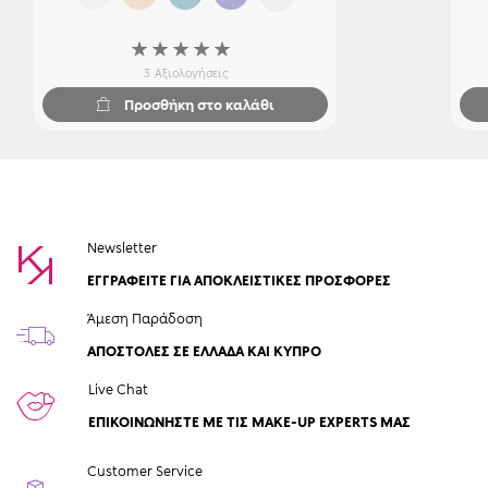
Βαθμολογία:
100%
3
Αξιολογήσεις
Προσθήκη στο καλάθι
Newsletter
ΕΓΓΡΑΦΕΙΤΕ ΓΙΑ ΑΠΟΚΛΕΙΣΤΙΚΕΣ ΠΡΟΣΦΟΡΕΣ
Άμεση Παράδοση
ΑΠΟΣΤΟΛΈΣ ΣΕ ΕΛΛΆΔΑ ΚΑΙ ΚΎΠΡΟ
Live Chat
ΕΠΙΚΟΙΝΩΝΉΣΤΕ ΜΕ ΤΙΣ MAKE-UP EXPERTS ΜΑΣ
Customer Service