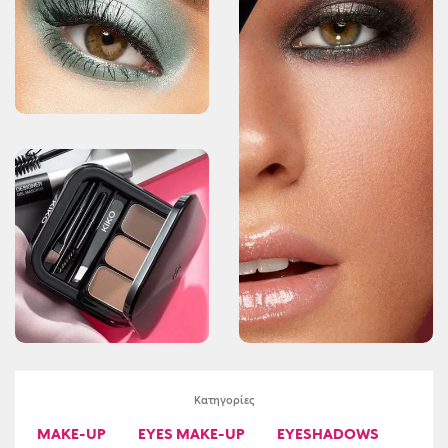
Κατηγορίες
MAKE-UP
EYES MAKE-UP
EYESHADOWS