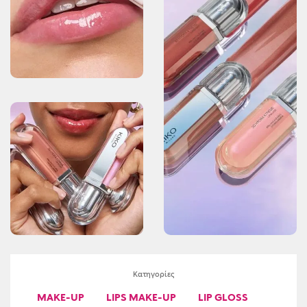
εφαρμογή θεωρείται φυσιολογική.
Δερματολογικά ελεγμένο
*Κλινικές και εργαστηριακές δοκιμές
Κατηγορίες
MAKE-UP
LIPS MAKE-UP
LIP GLOSS