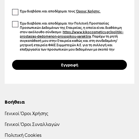
Έχω διαβάσει και αποδέχομαι τους
Όρους Χρήσης.
Έχω διαβάσει και αποδέχομαι την Πολιτική Προστασίας
Προσωπικών Δεδομένων της Εταιρείας, η οποία είναι διαθέσιμη
στον ακόλουθο σύνδεσμο:
https://www.kikocosmetics.gr/politiki-
prostasias-dedomenon-prosopikou-xaraktira
. Παρέχω τη ρητή
συγκατάθεσή μου στην Εταιρεία καθώς και στη συνδεδεμένη/
μητρική εταιρεία ΦΑΙΣ Συμμετοχών Α.Ε. για τη συλλογή και
επεξεργασία των προσωπικών μου δεδομένων με σκοπό την
αποστολή ενημερωτικών μηνυμάτων μέσω ηλεκτρονικού
ταχυδρομείου (email), γραπτών μηνυμάτων (SMS), καθώς και άλλων
μέσων ηλεκτρονικής επικοινωνίας. Η επικοινωνία αυτή μπορεί να
Εγγραφή
αφορά προϊόντα, υπηρεσίες, εκδηλώσεις, προσφορές,
προωθητικές ενέργειες, καθώς και προσωποποιημένο
περιεχόμενο και διαφήμιση μέσω ιστοσελίδων και μέσων
κοινωνικής δικτύωσης. Γνωρίζω ότι μπορώ να ανακαλέσω τη
συγκατάθεσή μου οποιαδήποτε στιγμή, χωρίς κόστος, επιλέγοντας
τον σύνδεσμο «Unsubscribe» που περιλαμβάνεται σε κάθε σχετικό
μήνυμα ή επικοινωνώντας με την Εταιρεία.
Βοήθεια
Γενικοί Όροι Χρήσης
Γενικοί Όροι Συναλλαγών
Πολιτική Cookies