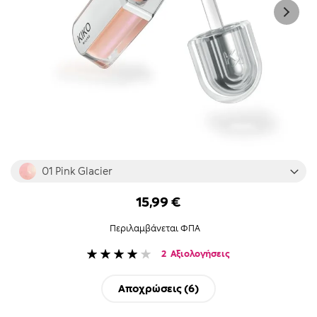
Skip
01 Pink Glacier
to
the
15,99 €
beginning
of
Περιλαμβάνεται ΦΠΑ
the
images
Βαθμολογία:
2
Αξιολογήσεις
gallery
80
100
% of
Αποχρώσεις (
6
)