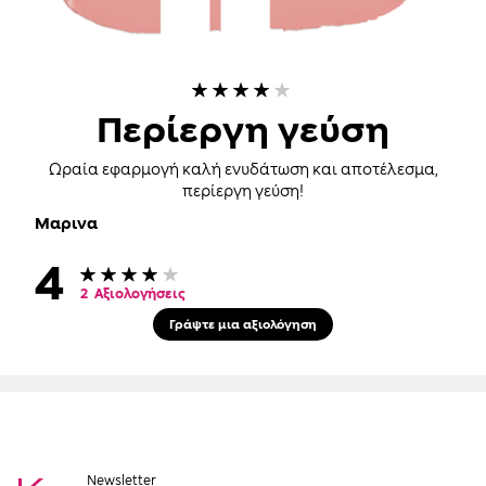
80%
Περίεργη γεύση
Ωραία εφαρμογή καλή ενυδάτωση και αποτέλεσμα,
περίεργη γεύση!
Μαρινα
4
Βαθμολογία:
80
100
% of
2
Αξιολογήσεις
Γράψτε μια αξιολόγηση
Newsletter