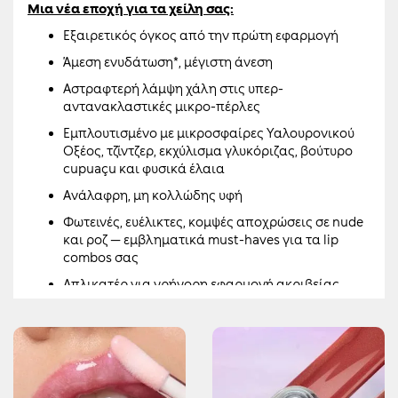
Μια νέα εποχή για τα χείλη σας:
Εξαιρετικός όγκος από την πρώτη εφαρμογή
Άμεση ενυδάτωση*, μέγιστη άνεση
Αστραφτερή λάμψη χάλη στις υπερ-
αντανακλαστικές μικρο-πέρλες
Εμπλουτισμένο με μικροσφαίρες Υαλουρονικού
Οξέος, τζίντζερ, εκχύλισμα γλυκόριζας, βούτυρο
cupuaçu και φυσικά έλαια
Ανάλαφρη, μη κολλώδης υφή
Φωτεινές, ευέλικτες, κομψές αποχρώσεις σε nude
και ροζ — εμβληματικά must-haves για τα lip
combos σας
Απλικατέρ για γρήγορη εφαρμογή ακριβείας
Αποκλειστικό design που καθρεφτίζει, για να
ελέγχετε την εμφάνισή σας όποτε και όπου
θελήσετε
Μια ελαφριά αίσθηση μυρμηγκιάσματος μετά την