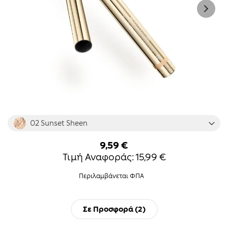
Skip
02 Sunset Sheen
to
the
9,59 €
beginning
Τιμή Αναφοράς:
15,99 €
of
the
Περιλαμβάνεται ΦΠΑ
images
gallery
Σε Προσφορά (
2
)