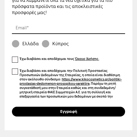
για να λαμβάνετε όλα τα νέα σχετικά για τα πιο
πρόσφατα προϊόντα και τις αποκλειστικές
προσφορές μας!
Email*
Ελλάδα
Κύπρος
Έχω διαβάσει και αποδέχομαι τους
Όρους Χρήσης.
Έχω διαβάσει και αποδέχομαι την Πολιτική Προστασίας
Προσωπικών Δεδομένων της Εταιρείας, η οποία είναι διαθέσιμη
στον ακόλουθο σύνδεσμο:
https://www.kikocosmetics.gr/politiki-
prostasias-dedomenon-prosopikou-xaraktira
. Παρέχω τη ρητή
συγκατάθεσή μου στην Εταιρεία καθώς και στη συνδεδεμένη/
μητρική εταιρεία ΦΑΙΣ Συμμετοχών Α.Ε. για τη συλλογή και
επεξεργασία των προσωπικών μου δεδομένων με σκοπό την
αποστολή ενημερωτικών μηνυμάτων μέσω ηλεκτρονικού
ταχυδρομείου (email), γραπτών μηνυμάτων (SMS), καθώς και άλλων
μέσων ηλεκτρονικής επικοινωνίας. Η επικοινωνία αυτή μπορεί να
Εγγραφή
αφορά προϊόντα, υπηρεσίες, εκδηλώσεις, προσφορές,
προωθητικές ενέργειες, καθώς και προσωποποιημένο
περιεχόμενο και διαφήμιση μέσω ιστοσελίδων και μέσων
κοινωνικής δικτύωσης. Γνωρίζω ότι μπορώ να ανακαλέσω τη
συγκατάθεσή μου οποιαδήποτε στιγμή, χωρίς κόστος, επιλέγοντας
τον σύνδεσμο «Unsubscribe» που περιλαμβάνεται σε κάθε σχετικό