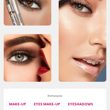
Κατηγορίες
MAKE-UP
EYES MAKE-UP
EYESHADOWS