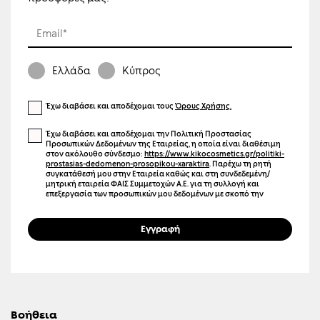
Email*
Ελλάδα
Κύπρος
Έχω διαβάσει και αποδέχομαι τους
Όρους Χρήσης.
Έχω διαβάσει και αποδέχομαι την Πολιτική Προστασίας
Προσωπικών Δεδομένων της Εταιρείας, η οποία είναι διαθέσιμη
στον ακόλουθο σύνδεσμο:
https://www.kikocosmetics.gr/politiki-
prostasias-dedomenon-prosopikou-xaraktira
. Παρέχω τη ρητή
συγκατάθεσή μου στην Εταιρεία καθώς και στη συνδεδεμένη/
μητρική εταιρεία ΦΑΙΣ Συμμετοχών Α.Ε. για τη συλλογή και
επεξεργασία των προσωπικών μου δεδομένων με σκοπό την
αποστολή ενημερωτικών μηνυμάτων μέσω ηλεκτρονικού
ταχυδρομείου (email), γραπτών μηνυμάτων (SMS), καθώς και άλλων
μέσων ηλεκτρονικής επικοινωνίας. Η επικοινωνία αυτή μπορεί να
Εγγραφή
αφορά προϊόντα, υπηρεσίες, εκδηλώσεις, προσφορές,
προωθητικές ενέργειες, καθώς και προσωποποιημένο
περιεχόμενο και διαφήμιση μέσω ιστοσελίδων και μέσων
κοινωνικής δικτύωσης. Γνωρίζω ότι μπορώ να ανακαλέσω τη
συγκατάθεσή μου οποιαδήποτε στιγμή, χωρίς κόστος, επιλέγοντας
τον σύνδεσμο «Unsubscribe» που περιλαμβάνεται σε κάθε σχετικό
μήνυμα ή επικοινωνώντας με την Εταιρεία.
Βοήθεια