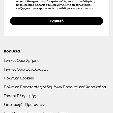
συγκατάθεσή μου στην Εταιρεία καθώς και στη συνδεδεμένη/
μητρική εταιρεία ΦΑΙΣ Συμμετοχών Α.Ε. για τη συλλογή και
επεξεργασία των προσωπικών μου δεδομένων με σκοπό την
αποστολή ενημερωτικών μηνυμάτων μέσω ηλεκτρονικού
ταχυδρομείου (email), γραπτών μηνυμάτων (SMS), καθώς και άλλων
μέσων ηλεκτρονικής επικοινωνίας. Η επικοινωνία αυτή μπορεί να
Εγγραφή
αφορά προϊόντα, υπηρεσίες, εκδηλώσεις, προσφορές,
προωθητικές ενέργειες, καθώς και προσωποποιημένο
περιεχόμενο και διαφήμιση μέσω ιστοσελίδων και μέσων
κοινωνικής δικτύωσης. Γνωρίζω ότι μπορώ να ανακαλέσω τη
συγκατάθεσή μου οποιαδήποτε στιγμή, χωρίς κόστος, επιλέγοντας
τον σύνδεσμο «Unsubscribe» που περιλαμβάνεται σε κάθε σχετικό
μήνυμα ή επικοινωνώντας με την Εταιρεία.
Βοήθεια
Γενικοί Όροι Χρήσης
Γενικοί Όροι Συναλλαγών
Πολιτική Cookies
Πολιτική Προστασίας Δεδομένων Προσωπικού Χαρακτήρα
Τρόποι Πληρωμής
Επιστροφές Προϊόντων