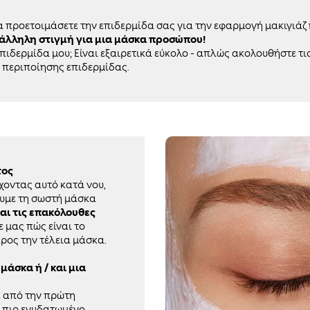
να προετοιμάσετε την επιδερμίδα σας για την εφαρμογή μακιγιάζ
τάλληλη στιγμή για μια μάσκα προσώπου!
επιδερμίδα μου; Είναι εξαιρετικά εύκολο - απλώς ακολουθήστε τι
 περιποίησης επιδερμίδας.
τος
Έχοντας αυτό κατά νου,
ουμε τη σωστή μάσκα
αι τις επακόλουθες
τε μας πώς είναι το
προς την τέλεια μάσκα.
μάσκα ή / και μια
α από την πρώτη
 πιο ενυδατωμένο.