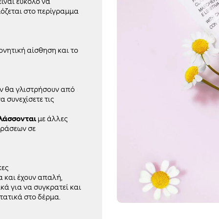
είναι εύκολο να
όζεται στο περίγραμμα
ονητική αίσθηση και το
εν θα γλιστρήσουν από
α συνεχίσετε τις
λλάσσονται
με άλλες
δράσεων σε
κες
 και έχουν απαλή,
ικά για να συγκρατεί και
τατικά στο δέρμα.