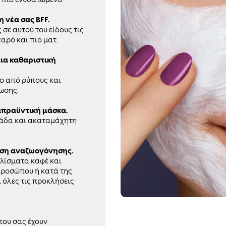
η νέα σας BFF.
ε αυτού του είδους τις
αρό και πιο ματ.
μια καθαριστική
νο από ρύπους και
ωσης.
ταπραϋντική μάσκα.
κάδα και ακαταμάχητη
θηση αναζωογόνησης.
υλίσματα καφέ και
προσώπου ή κατά της
ι όλες τις προκλήσεις
που σας έχουν