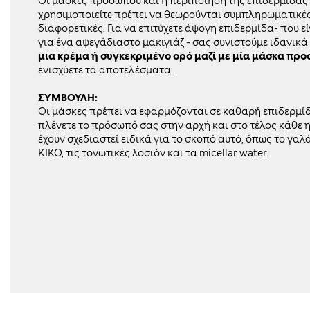
Οι μάσκες προσώπου και η περιποίηση της επιδερμίδας
χρησιμοποιείτε πρέπει να θεωρούνται συμπληρωματικές
διαφορετικές. Για να επιτύχετε άψογη επιδερμίδα- που 
για ένα αψεγάδιαστο μακιγιάζ - σας συνιστούμε ιδανικά
μια κρέμα ή συγκεκριμένο ορό μαζί με μία μάσκα πρ
ενισχύετε τα αποτελέσματα.
ΣΥΜΒΟΥΛΗ:
Οι
μάσκες πρέπει να εφαρμόζονται σε καθαρή επιδερμίδ
πλένετε το πρόσωπό σας στην αρχή και στο τέλος κάθε 
έχουν σχεδιαστεί ειδικά για το σκοπό αυτό, όπως το γ
KIKO, τις τονωτικές λοσιόν και τα
micellar
water
.