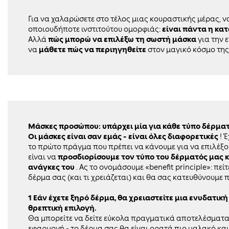
Για να χαλαρώσετε στο τέλος μιας κουραστικής μέρας, 
οποιουδήποτε ινστιτούτου ομορφιάς:
είναι πάντα η κα
Αλλά
πώς μπορώ να επιλέξω τη σωστή μάσκα
για την 
να
μάθετε πώς να περιηγηθείτε
στον μαγικό κόσμο της
Μάσκες προσώπου: υπάρχει μία για κάθε τύπο δέρμα
Οι μάσκες είναι σαν εμάς - είναι όλες διαφορετικές
! 
το πρώτο πράγμα που πρέπει να κάνουμε για να επιλέξ
είναι να
προσδιορίσουμε τον τύπο του δέρματός μας κ
ανάγκες του
. Ας το ονομάσουμε «
benefit
principle
»: πεί
δέρμα σας (και τι χρειάζεται) και θα σας κατευθύνουμε 
1 Εάν έχετε ξηρό δέρμα, θα χρειαστείτε μια ενυδατική 
θρεπτική επιλογή.
Θα μπορείτε να δείτε εύκολα πραγματικά αποτελέσματ
εφαρμογή - το δέρμα σας θα είναι ορατά πιο μαλακό και