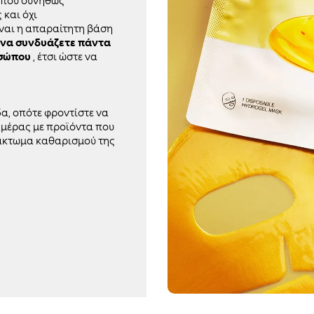
 που συνήθως
 και όχι
είναι η απαραίτητη βάση
να συνδυάζετε πάντα
οσώπου
, έτσι ώστε να
α, οπότε φροντίστε να
ημέρας με προϊόντα που
αλάκτωμα καθαρισμού της