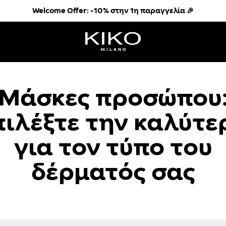
Welcome Offer: -10% στην 1η παραγγελία 🎉
Με αγορές άνω των 40€, Δωρεάν Μεταφορικά 🚚💖
Παρέλαβε το όποτε θες με BOX NOW 🚀
The KIKO Sale: έως 40%
Welcome Offer: -10% στην 1η παραγγελία 🎉
Με αγορές άνω των 40€, Δωρεάν Μεταφορικά 🚚💖
Παρέλαβε το όποτε θες με BOX NOW 🚀
Μάσκες προσώπου
πιλέξτε την καλύτε
για τον τύπο του
δέρματός σας