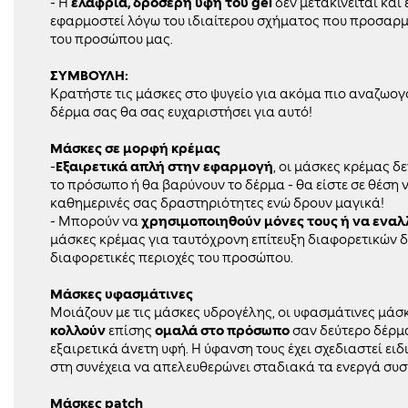
- Η
ελαφριά, δροσερή υφή του gel
δεν μετακινείται και 
εφαρμοστεί λόγω του ιδιαίτερου σχήματος που προσαρμ
του προσώπου μας.
ΣΥΜΒΟΥΛΗ:
Κρατήστε τις μάσκες στο ψυγείο για ακόμα πιο αναζωογ
δέρμα σας θα σας ευχαριστήσει για αυτό!
Μάσκες σε μορφή κρέμας
-
Εξαιρετικά απλή στην εφαρμογή
, οι μάσκες κρέμας δ
το πρόσωπο ή θα βαρύνουν το δέρμα - θα είστε σε θέση ν
καθημερινές σας δραστηριότητες ενώ δρουν μαγικά!
- Μπορούν να
χρησιμοποιηθούν μόνες τους ή να ενα
μάσκες κρέμας για ταυτόχρονη επίτευξη διαφορετικών 
διαφορετικές περιοχές του προσώπου.
Μάσκες υφασμάτινες
Μοιάζουν με τις μάσκες υδρογέλης, οι υφασμάτινες μάσ
κολλούν
επίσης
ομαλά στο πρόσωπο
σαν δεύτερο δέρμα
εξαιρετικά άνετη υφή. Η ύφανση τους έχει σχεδιαστεί ειδ
στη συνέχεια να απελευθερώνει σταδιακά τα ενεργά συσ
Μάσκες
patch