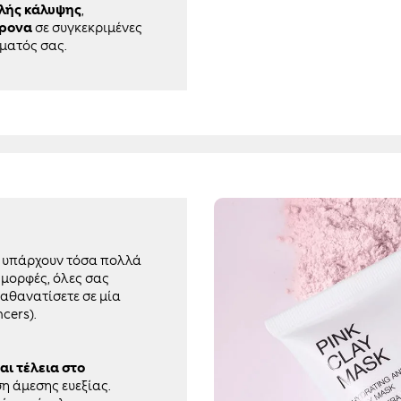
λής κάλυψης
,
χρονα
σε συγκεκριμένες
ρματός σας.
: υπάρχουν τόσα πολλά
 μορφές, όλες σας
παθανατίσετε σε μία
cers).
ι τέλεια στο
ση άμεσης ευεξίας.