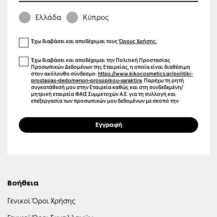
Ελλάδα
Κύπρος
Έχω διαβάσει και αποδέχομαι τους
Όρους Χρήσης.
Έχω διαβάσει και αποδέχομαι την Πολιτική Προστασίας
Προσωπικών Δεδομένων της Εταιρείας, η οποία είναι διαθέσιμη
στον ακόλουθο σύνδεσμο:
https://www.kikocosmetics.gr/politiki-
prostasias-dedomenon-prosopikou-xaraktira
. Παρέχω τη ρητή
συγκατάθεσή μου στην Εταιρεία καθώς και στη συνδεδεμένη/
μητρική εταιρεία ΦΑΙΣ Συμμετοχών Α.Ε. για τη συλλογή και
επεξεργασία των προσωπικών μου δεδομένων με σκοπό την
αποστολή ενημερωτικών μηνυμάτων μέσω ηλεκτρονικού
ταχυδρομείου (email), γραπτών μηνυμάτων (SMS), καθώς και άλλων
μέσων ηλεκτρονικής επικοινωνίας. Η επικοινωνία αυτή μπορεί να
Εγγραφή
αφορά προϊόντα, υπηρεσίες, εκδηλώσεις, προσφορές,
προωθητικές ενέργειες, καθώς και προσωποποιημένο
περιεχόμενο και διαφήμιση μέσω ιστοσελίδων και μέσων
κοινωνικής δικτύωσης. Γνωρίζω ότι μπορώ να ανακαλέσω τη
συγκατάθεσή μου οποιαδήποτε στιγμή, χωρίς κόστος, επιλέγοντας
τον σύνδεσμο «Unsubscribe» που περιλαμβάνεται σε κάθε σχετικό
μήνυμα ή επικοινωνώντας με την Εταιρεία.
Βοήθεια
Γενικοί Όροι Χρήσης