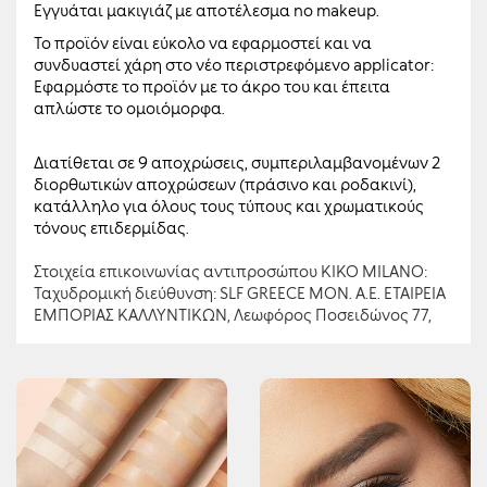
Εγγυάται μακιγιάζ με αποτέλεσμα no makeup.
Το προϊόν είναι εύκολο να εφαρμοστεί και να
συνδυαστεί χάρη στο νέο περιστρεφόμενο applicator:
Εφαρμόστε το προϊόν με το άκρο του και έπειτα
απλώστε το ομοιόμορφα.
Διατίθεται σε 9 αποχρώσεις, συμπεριλαμβανομένων 2
διορθωτικών αποχρώσεων (πράσινο και ροδακινί),
κατάλληλο για όλους τους τύπους και χρωματικούς
τόνους επιδερμίδας.
Στοιχεία επικοινωνίας αντιπροσώπου KIKO MILANO:
Ταχυδρομική διεύθυνση: SLF GREECE ΜΟΝ. Α.Ε. ΕΤΑΙΡΕΙΑ
ΕΜΠΟΡΙΑΣ ΚΑΛΛΥΝΤΙΚΩΝ, Λεωφόρος Ποσειδώνος 77,
17455, Άλιμος, Ελλάδα
Ηλεκτρονική διεύθυνση επικοινωνίας:
customerservice@kikocosmetics.gr