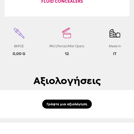
FLUID CONCEALERS
ΒΑΡΟΣ
PAO (Period After Open)
Made In
0,00 G
12
IT
Αξιολογήσεις
Γράψτε μια αξιολόγηση