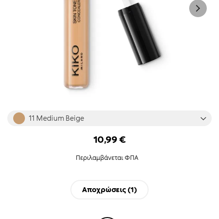
Skip
11 Medium Beige
to
the
10,99 €
beginning
of
Περιλαμβάνεται ΦΠΑ
the
images
gallery
Αποχρώσεις (
1
)