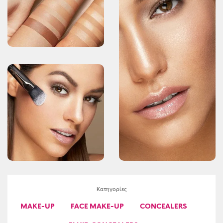
Κατηγορίες
MAKE-UP
FACE MAKE-UP
CONCEALERS